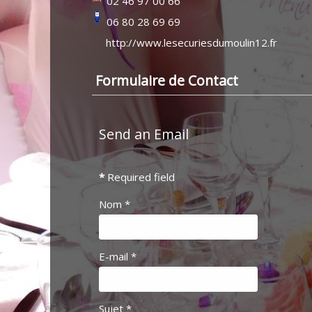
02 46 97 00 66
06 80 28 69 69
http://www.lesecuriesdumoulin12.fr
Formulaire de Contact
Send an Email
*
Required field
Nom
*
E-mail
*
Sujet
*